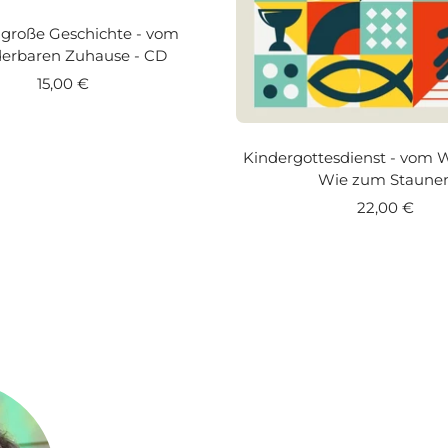
 große Geschichte - vom
erbaren Zuhause - CD
Angebotspreis
15,00 €
Kindergottesdienst - vom
Wie zum Staune
Angebotspre
22,00 €