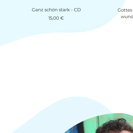
Ganz schön stark - CD
Gottes
wund
Angebotspreis
15,00 €