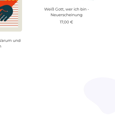
Weiß Gott, wer ich bin -
Neuerscheinung
Angebotspreis
17,00 €
 Warum und
n
is