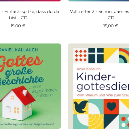
 1 - Einfach spitze, dass du da
Volltreffer 2 - Schön, dass es
bist - CD
CD
Angebotspreis
Angebotspr
15,00 €
15,00 €