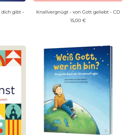
 dich gibt -
Knallvergnügt - von Gott geliebt - CD
Angebotspreis
15,00 €
eis